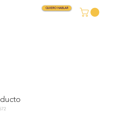
QUIERO HABLAR
FOLIO
CONTACTO
oducto
572