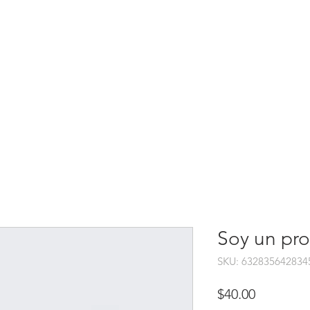
INICIO
SOBRE MÍ
PORTA
Soy un pr
SKU: 632835642834
Precio
$40.00